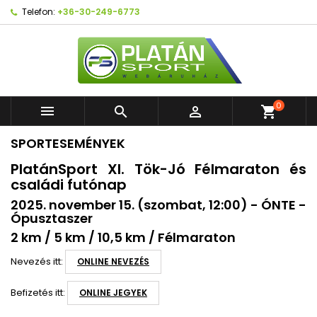
Telefon:
+36-30-249-6773
0



shopping_cart
SPORTESEMÉNYEK
PlatánSport XI. Tök-Jó Félmaraton és
családi futónap
2025. november 15. (szombat, 12:00) - ÓNTE -
Ópusztaszer
2 km / 5 km / 10,5 km / Félmaraton
Nevezés itt:
ONLINE NEVEZÉS
Befizetés itt:
ONLINE JEGYEK