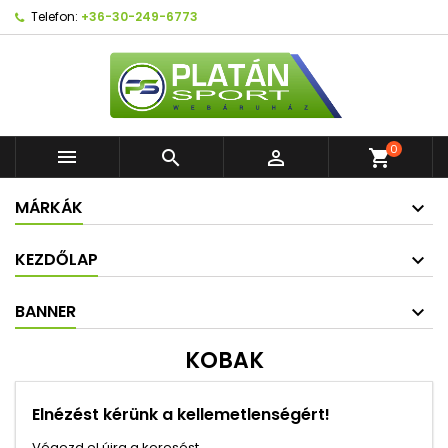
Telefon:
+36-30-249-6773
0



shopping_cart
MÁRKÁK
KEZDŐLAP
BANNER
KOBAK
Elnézést kérünk a kellemetlenségért!
Végezd el újra a keresést