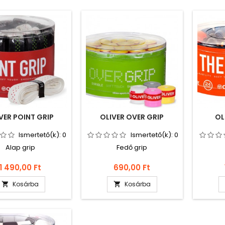
VER POINT GRIP
OLIVER OVER GRIP
OL
Ismertető(k):
0
Ismertető(k):
0
Alap grip
Fedő grip
Ár
Ár
1 490,00 Ft
690,00 Ft
Kosárba
Kosárba

