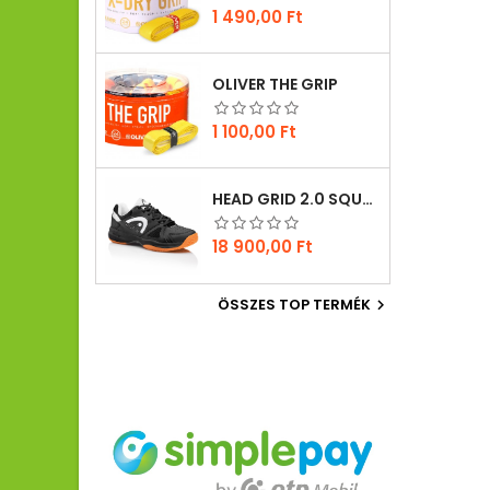
Ár
1 490,00 Ft
OLIVER THE GRIP
Ár
1 100,00 Ft
HEAD GRID 2.0 SQUASH CIPŐ
Ár
18 900,00 Ft
ÖSSZES TOP TERMÉK
