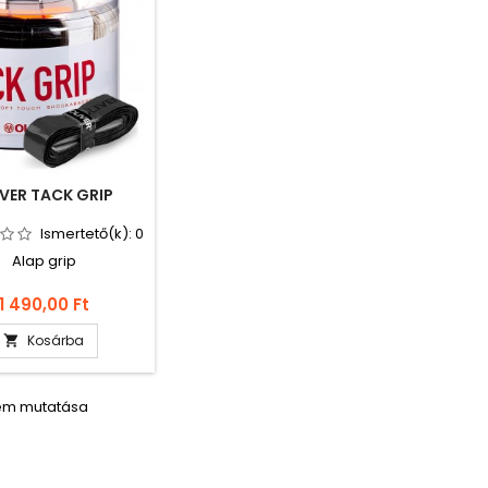
IVER TACK GRIP
Ismertető(k):
0
Alap grip
Ár
1 490,00 Ft
Kosárba

lem mutatása