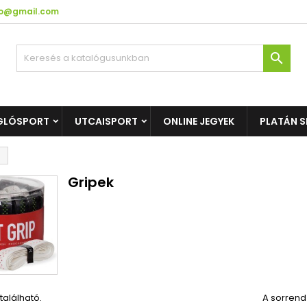
fo@gmail.com

GLÓSPORT
UTCAISPORT
ONLINE JEGYEK
PLATÁN S
Gripek
található.
A sorrend