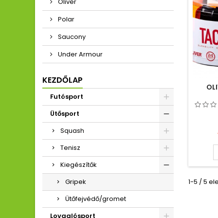
Oliver
Polar
Saucony
Under Armour
KEZDŐLAP
OL
Futósport
Ütősport
Squash
Tenisz
Kiegészítők
Gripek
1-5 / 5 e
Ütőfejvédő/gromet
Lovaglósport