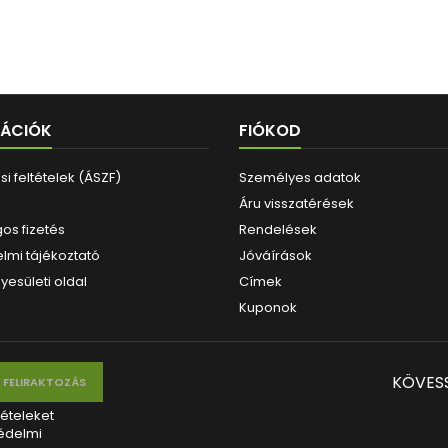
MÁCIÓK
FIÓKOD
i feltételek (ÁSZF)
Személyes adatok
Áru visszatérések
os fizetés
Rendelések
lmi tájékoztató
Jóváírások
yesületi oldal
Címek
Kuponok
KÖVES
tételeket
édelmi