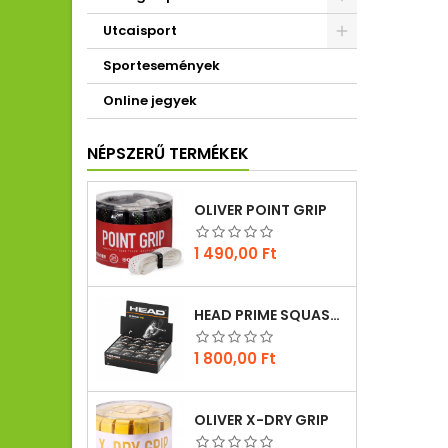
Utcaisport
Sportesemények
Online jegyek
NÉPSZERŰ TERMÉKEK
OLIVER POINT GRIP
Ár
1 490,00 Ft
HEAD PRIME SQUASH LABDA
Ár
1 800,00 Ft
OLIVER X-DRY GRIP