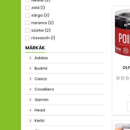
fekete
(3)
zöld
(1)
sárga
(3)
narancs
(2)
szürke
(2)
rózsaszín
(1)
fehér-piros
(1)
MÁRKÁK
fekete-arany
(1)
Adidas
fekete-zöld
(1)
OLI
Budmil
Casco
Covalliero
Garmin
Head
Kerbl