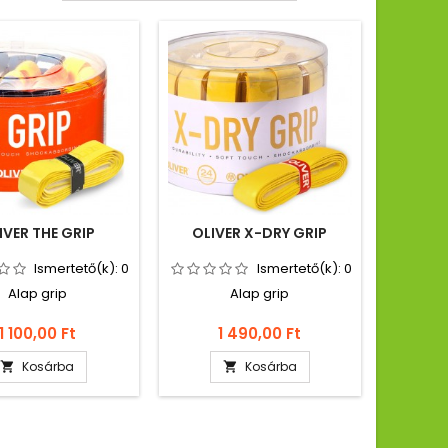
IVER THE GRIP
OLIVER X-DRY GRIP
Ismertető(k):
0
Ismertető(k):
0
Alap grip
Alap grip
Ár
Ár
1 100,00 Ft
1 490,00 Ft
Kosárba
Kosárba

