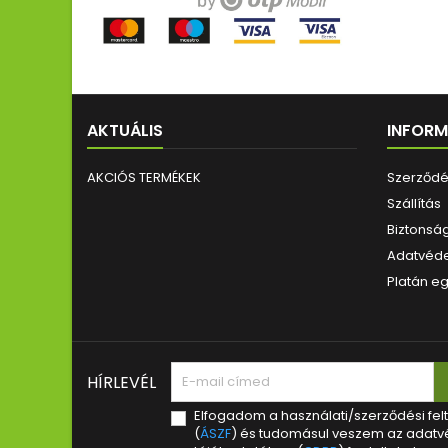
AKTUÁLIS
INFOR
AKCIÓS TERMÉKEK
Szerződés
Szállítás
Biztonság
Adatvéde
Platán eg
HÍRLEVÉL
Elfogadom a használati/szerződési fel
(
ÁSZF
) és tudomásul veszem az adatv