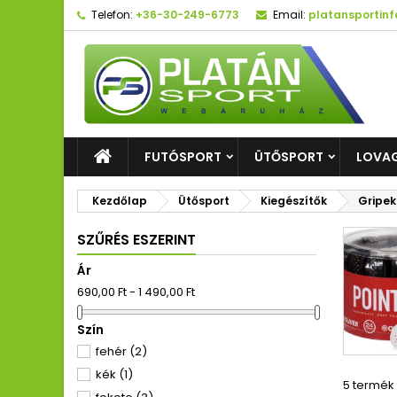
Telefon:
+36-30-249-6773
Email:
platansportin
FUTÓSPORT
ÜTŐSPORT
LOVA
Kezdőlap
Ütősport
Kiegészítők
Gripek
SZŰRÉS ESZERINT
Ár
690,00 Ft - 1 490,00 Ft
Szín
fehér
(2)
kék
(1)
5 termék 