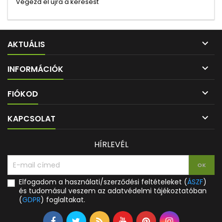
Végezd el újra a keresést

AKTUÁLIS

INFORMÁCIÓK

FIÓKOD

KAPCSOLAT
HÍRLEVÉL
Elfogadom a használati/szerződési feltételeket (
ÁSZF
)
és tudomásul veszem az adatvédelmi tájékoztatóban
(
GDPR
) foglaltakat.