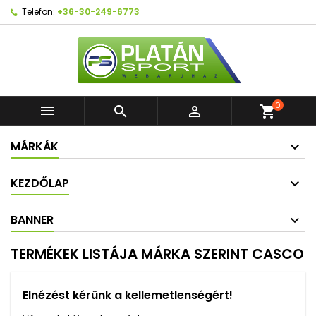
Telefon:
+36-30-249-6773
0



shopping_cart
MÁRKÁK
KEZDŐLAP
BANNER
TERMÉKEK LISTÁJA MÁRKA SZERINT CASCO
Elnézést kérünk a kellemetlenségért!