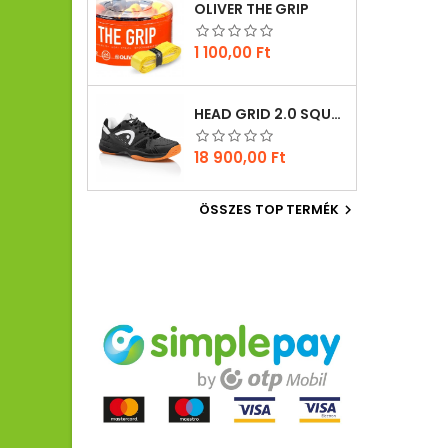
OLIVER THE GRIP
Ár
1 100,00 Ft
HEAD GRID 2.0 SQUASH CIPŐ
Ár
18 900,00 Ft
ÖSSZES TOP TERMÉK
