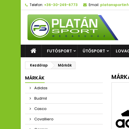
Telefon:
+36-30-249-6773
Email:
platansportin
FUTÓSPORT
ÜTŐSPORT
LOVA
Kezdőlap
Márkák
MÁRK
MÁRKÁK
Adidas
Budmil
Casco
Covalliero