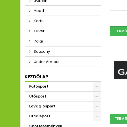
Garmin
Head
Kerbl
Oliver
TERMÉ
Polar
Saucony
Under Armour
KEZDŐLAP
Futósport
Ütősport
Lovaglósport
Utcaisport
TERMÉ
Sportesemények