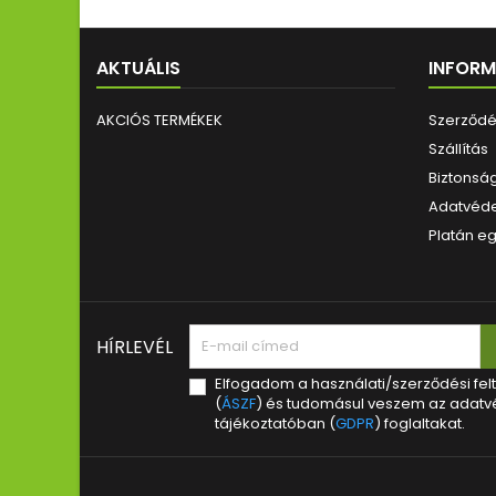
AKTUÁLIS
INFOR
AKCIÓS TERMÉKEK
Szerződés
Szállítás
Biztonság
Adatvéde
Platán eg
HÍRLEVÉL
Elfogadom a használati/szerződési fel
(
ÁSZF
) és tudomásul veszem az adatv
tájékoztatóban (
GDPR
) foglaltakat.