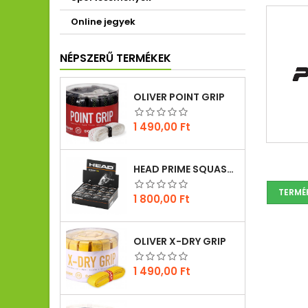
Online jegyek
NÉPSZERŰ TERMÉKEK
OLIVER POINT GRIP
Ár
1 490,00 Ft
HEAD PRIME SQUASH LABDA
TERMÉ
Ár
1 800,00 Ft
OLIVER X-DRY GRIP
Ár
1 490,00 Ft